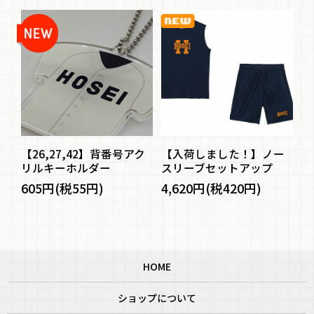
ル
【26,27,42】背番号アク
【入荷しました！】ノー
防
ー
リルキーホルダー
スリーブセットアップ
イ
605円(税55円)
4,620円(税420円)
1
HOME
ショップについて