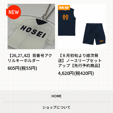
ル
【26,27,42】背番号アク
【８月初旬より順次発
防
ー
リルキーホルダー
送】ノースリーブセット
イ
アップ【先行予約商品】
605円(税55円)
1
4,620円(税420円)
HOME
ショップについて