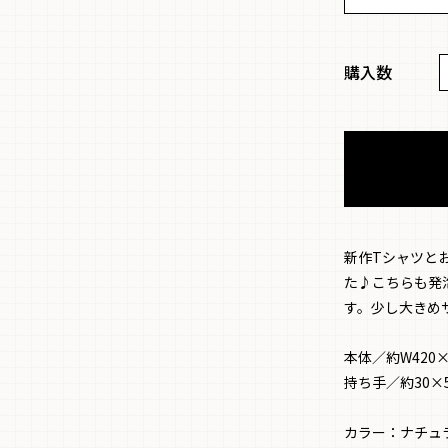
購入数
新作Tシャツと
た♪こちらも発
す。少し大きめ
本体／約W420×
持ち手／約30×
カラー：ナチュ