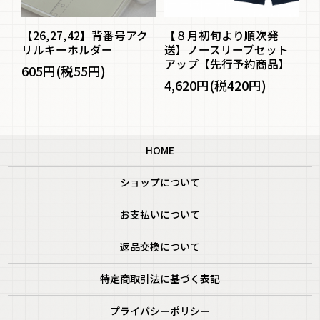
ル
【26,27,42】背番号アク
【８月初旬より順次発
防
ー
リルキーホルダー
送】ノースリーブセット
イ
アップ【先行予約商品】
605円(税55円)
1
4,620円(税420円)
HOME
ショップについて
お支払いについて
返品交換について
特定商取引法に基づく表記
プライバシーポリシー